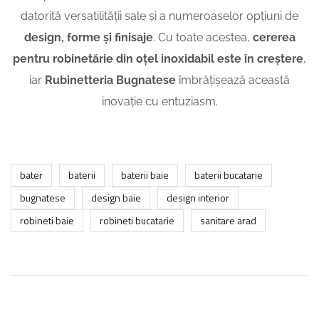
datorită versatilității sale și a numeroaselor opțiuni de
design, forme și finisaje
. Cu toate acestea,
cererea
pentru robinetărie din oțel inoxidabil este în creștere
,
iar
Rubinetteria Bugnatese
îmbrățișează această
inovație cu entuziasm.
bater
baterii
baterii baie
baterii bucatarie
bugnatese
design baie
design interior
robineti baie
robineti bucatarie
sanitare arad