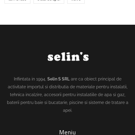
Infiintata in 1994,
Selin S SRL
are ca obiect principal de
activitate importul si distributia de materiale pentru instalatii,
tehnica incalzire, accesorii pentru instalatiile de apa si gaz,
baterii pentru baie si bucatarie, piscine si sisteme de tratare a
apei.
Meniu