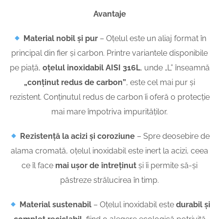
Avantaje
Material nobil și pur
– Oțelul este un aliaj format în
principal din fier și carbon. Printre variantele disponibile
pe piață,
oțelul inoxidabil AISI 316L
, unde „L” înseamnă
„
conţinut redus de carbon”
, este cel mai pur și
rezistent. Conținutul redus de carbon îi oferă o protecție
mai mare împotriva impurităților.
Rezistență la acizi și coroziune
– Spre deosebire de
alama cromată, oțelul inoxidabil este inert la acizi, ceea
ce îl face
mai ușor de întreținut
și îi permite să-și
păstreze strălucirea în timp.
Material sustenabil
– Oțelul inoxidabil este
durabil și