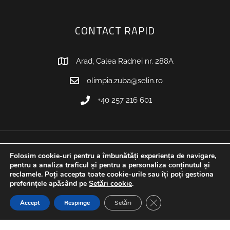
CONTACT RAPID
Arad, Calea Radnei nr. 288A
olimpia.zuba@selin.ro
+40 257 216 601
Folosim cookie-uri pentru a îmbunătăți experiența de navigare,
Copyright © 1994 – 2022 Selin’s S.R.L. Toate drepturile sunt
pentru a analiza traficul și pentru a personaliza conținutul și
reclamele. Poți accepta toate cookie-urile sau îți poți gestiona
rezervate. Dezvoltat cu
de
X House
preferințele apăsând pe
Setări cookie
.
Close GDPR Cookie Ban
Accept
Respinge
Setări