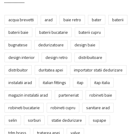
acqua brevetti
arad
baie retro
bater
baterii
baterii baie
baterii bucatarie
baterii cupru
bugnatese
dedurizatoare
design baie
design interior
design retro
distribuitoare
distribuitor
duritatea apei
importator statii dedurizare
instalatii arad
italian fittings
itap
itap italia
magazin instalatii arad
parteneriat
robineti baie
robineti bucatarie
robineti cupru
sanitare arad
selin
sorburi
statie dedurizare
supape
tdm brass
tratarea apei
valve