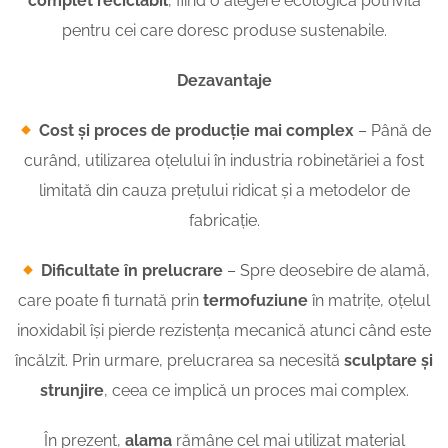
complet reciclabil
, fiind o alegere ecologică potrivită
pentru cei care doresc produse sustenabile.
Dezavantaje
Cost și proces de producție mai complex
– Până de
curând, utilizarea oțelului în industria robinetăriei a fost
limitată din cauza prețului ridicat și a metodelor de
fabricație.
Dificultate în prelucrare
– Spre deosebire de alamă,
care poate fi turnată prin
termofuziune
în matrițe, oțelul
inoxidabil își pierde rezistența mecanică atunci când este
încălzit. Prin urmare, prelucrarea sa necesită
sculptare și
strunjire
, ceea ce implică un proces mai complex.
În prezent,
alama
rămâne cel mai utilizat material