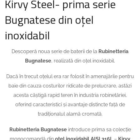
Kirvy Steel- prima serie
Bugnatese din oțel
inoxidabil
Descoperă noua serie de baterii de la
Rubinetteria
Bugnatese
, realizată din oțel inoxidabil.
Dacă în trecut oțelul era rar folosit în amenajările pentru
baie din cauza costurilor ridicate de prelucrare, astăzi
acesta câștigă rapid teren în industria robinetăriei,
oferind caracteristici și avantaje distincte față de
tradiționalul alamă cromată.
Rubinetteria Bugnatese
introduce prima sa colecție
monocomandă din
oțel inoxidabil AISI 316L
–
Kirvy